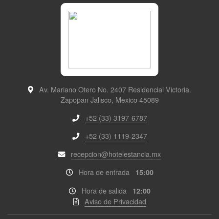
Av. Mariano Otero No. 2407
Residencial Victoria
.
Zapopan Jalisco, Mexico
45089
+52 (33) 3197-6787
+52 (33) 1119-2347
recepcion@hotelestancia.mx
Hora de entrada
15:00
Hora de salida
12:00
Aviso de Privacidad